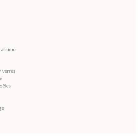
Tassimo
/ verres
re
poêles
ge