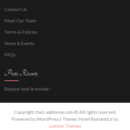
Contact Us
Meet Our Team
Terms & Policies
News & Events
FAQs
Posts Récents
Bonjour tout le monde !
Copyright chez-alphonse.com © All rights reserved.
Powered by WordPress | Theme: Hotel Romantica by
Lumber Themes