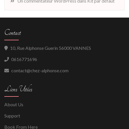
Un commentateur WordPress
dans
Kit par défaut
Contact
10, Rue Alphonse Guerin 56000 VANNES
0616771696
contact@chez-alphonse.com
Liens Utiles
About Us
Support
Book From Here